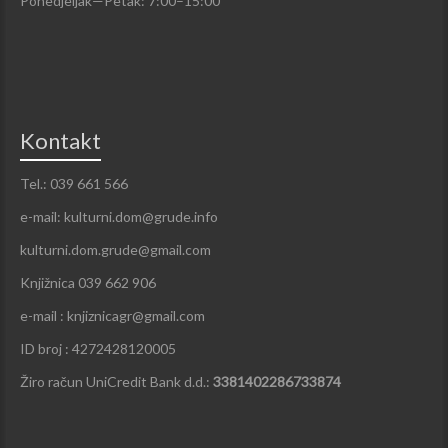
Ponedjeljak—Petak: 7:00–15:00
Kontakt
Tel.: 039 661 566
e-mail: kulturni.dom@grude.info
kulturni.dom.grude@gmail.com
Knjižnica 039 662 906
e-mail : knjiznicagr@gmail.com
ID broj : 4272428120005
Žiro račun UniCredit Bank d.d.:
3381402286733874