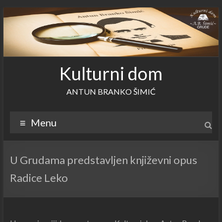
Skip
to
content
Kulturni dom
ANTUN BRANKO ŠIMIĆ
Menu
U Grudama predstavljen književni opus
Radice Leko