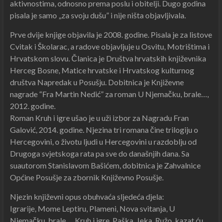
aktivnostima, odnosno prema poslu i obitelji. Dugo godina
pisala je samo „za svoju dušu” i nije ništa objavljivala.
Prve dvije knjige objavila je 2008. godine. Pisala je za listove
Cvitak i Školarac, a radove objavljuje u Osvitu, Motrištima i
Hrvatskom slovu. Članica je Društva hrvatskih književnika
Herceg Bosne, Matice hrvatske i Hrvatskog kulturnog
društva Napredak u Posušju. Dobitnica je Književne
nagrade “Fra Martin Nedić” za roman U Njemačku, brale…,
2012. godine.
Roman Kruh i igre ušao je u uži izbor za Nagradu Fran
Galović, 2014. godine. Njezina tri romana čine trilogiju o
Hercegovini, o životu ljudi u Hercegovini u razdoblju od
Drugoga svjetskoga rata pa sve do današnjih dana. Sa
suautorom Stanislavom Bašićem, dobitnica je Zahvalnice
Općine Posušje za zbornik Književno Posušje.
Njezin književni opus obuhvaća sljedeća djela:
Igrarije, Mome Leptiru, Plameni, Nova svitanja, U
Njemačku, brale…, Kruh i igre, Paška, Jeka, Ružo, kazat ću