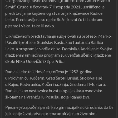
U organizaciji Javne ustanove „Kulturni dom Antun Branko
Šimić“ Grude, u četvrtak 7. listopada 2021., upriličeno je
predstavljanje književnog stvaranja književnice Radice
Leko. Predstavljena su djela: Ružo, kazat ću ti, Izabrane
pjesme i Vako, tako ili nako.
U književnom predstavljanju sudjelovali su profesor Marko
Pašalić i profesor Stanislav Bašić, kao i autorica Radica
Leko, a program je vodila dr. sc. Dominika Andrijanić. Svojim
glazbenim umijećima program su uveličali učenici glazbene
škole Niko Udovičić i Stipe Prlić.
Radica Leko (r. Udovičić), rođena je 1952. godine
u Podvraniću, Kočerin, Grad Široki Brijeg. Školovala se
u Rujnu, Podvraniću, Kočerinu, Sinju, Grudama i Mostaru.
Radila je kao nastavnica hrvatskoga jezika u osnovnim
školama na Vraniću i u Posušju, gdje i danas živi.
Pjesme je započela pisati kao gimnazijalka u Grudama, da bi
ju kasnije život odveo prema uobičajenim životnim