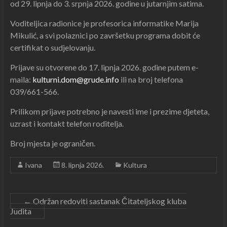
od 29. lipnja do 3. srpnja 2026. godine u jutarnjim satima.
Voditeljica radionice je profesorica informatike Marija
Mikulić, a svi polaznici po završetku programa dobit će
certifikat o sudjelovanju.
Prijave su otvorene do 17. lipnja 2026. godine putem e-
maila:
kulturni.dom@grude.info
ili na broj telefona
039/661-566.
Prilikom prijave potrebno je navesti ime i prezime djeteta,
uzrast i kontakt telefon roditelja.
Broj mjesta je ograničen.
Ivana
8. lipnja 2026.
Kultura
←
Održan redoviti sastanak Čitateljskog kluba
Judita