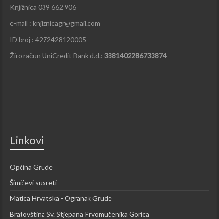
Knjižnica 039 662 906
e-mail : knjiznicagr@gmail.com
ID broj : 4272428120005
Žiro račun UniCredit Bank d.d.:
3381402286733874
Linkovi
Općina Grude
Šimićevi susreti
Matica Hrvatska - Ogranak Grude
Bratovština Sv. Stjepana Prvomučenika Gorica