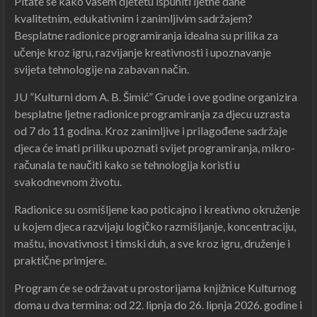
Pitate se kako vašem djetetu ispuniti ljetne dane
kvalitetnim, edukativnim i zanimljivim sadržajem?
Besplatne radionice programiranja idealna su prilika za
učenje kroz igru, razvijanje kreativnosti i upoznavanje
svijeta tehnologije na zabavan način.
JU ”Kulturni dom A. B. Šimić” Grude i ove godine organizira
besplatne ljetne radionice programiranja za djecu uzrasta
od 7 do 11 godina. Kroz zanimljive i prilagođene sadržaje
djeca će imati priliku upoznati svijet programiranja, mikro-
računala te naučiti kako se tehnologija koristi u
svakodnevnom životu.
Radionice su osmišljene kao poticajno i kreativno okruženje
u kojem djeca razvijaju logičko razmišljanje, koncentraciju,
maštu, inovativnost i timski duh, a sve kroz igru, druženje i
praktične primjere.
Program će se održavat u prostorijama knjižnice Kulturnog
doma u dva termina: od 22. lipnja do 26. lipnja 2026. godine i