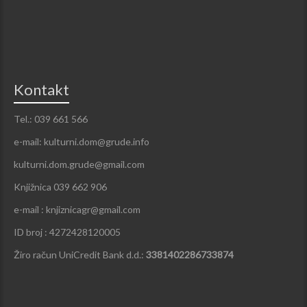
Kontakt
Tel.: 039 661 566
e-mail: kulturni.dom@grude.info
kulturni.dom.grude@gmail.com
Knjižnica 039 662 906
e-mail : knjiznicagr@gmail.com
ID broj : 4272428120005
Žiro račun UniCredit Bank d.d.:
3381402286733874