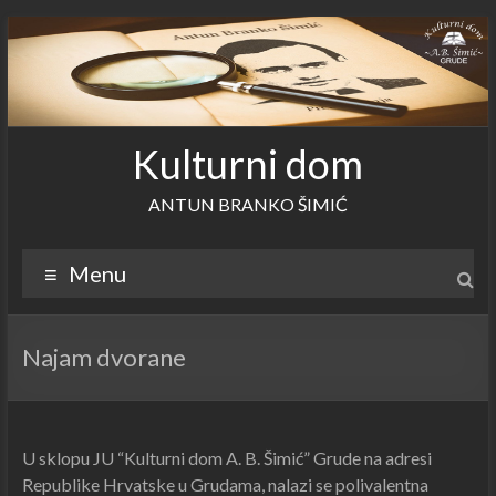
Skip
to
content
Kulturni dom
ANTUN BRANKO ŠIMIĆ
Menu
Najam dvorane
U sklopu JU “Kulturni dom A. B. Šimić” Grude na adresi
Republike Hrvatske u Grudama, nalazi se polivalentna