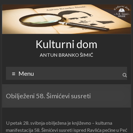
Skip
to
content
Kulturni dom
ANTUN BRANKO ŠIMIĆ
Menu
Obilježeni 58. Šimićevi susreti
U petak 28. svibnja obilježena je književno – kulturna
manifestacija 58. Šimićevi susreti ispred Ravlića pećine u Peć