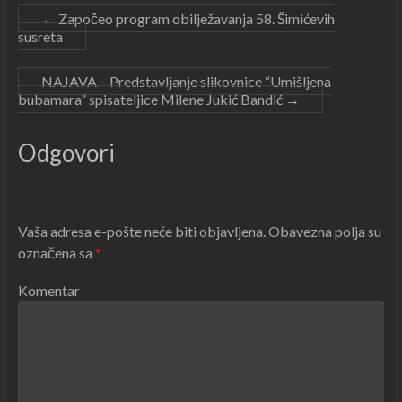
←
Započeo program obilježavanja 58. Šimićevih
susreta
NAJAVA – Predstavljanje slikovnice “Umišljena
bubamara” spisateljice Milene Jukić Bandić
→
Odgovori
Vaša adresa e-pošte neće biti objavljena.
Obavezna polja su
označena sa
*
Komentar