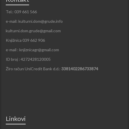
Tel.: 039 661 566
e-mail: kulturni.dom@grude.info
kulturni.dom.grude@gmail.com
Knjižnica 039 662 906
e-mail : knjiznicagr@gmail.com
ID broj : 4272428120005
Žiro račun UniCredit Bank d.d.:
3381402286733874
Linkovi