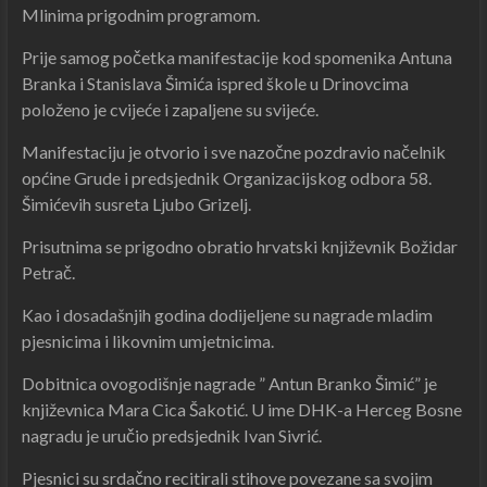
Mlinima prigodnim programom.
Prije samog početka manifestacije kod spomenika Antuna
Branka i Stanislava Šimića ispred škole u Drinovcima
položeno je cvijeće i zapaljene su svijeće.
Manifestaciju je otvorio i sve nazočne pozdravio načelnik
općine Grude i predsjednik Organizacijskog odbora 58.
Šimićevih susreta Ljubo Grizelj.
Prisutnima se prigodno obratio hrvatski književnik Božidar
Petrač.
Kao i dosadašnjih godina dodijeljene su nagrade mladim
pjesnicima i likovnim umjetnicima.
Dobitnica ovogodišnje nagrade ” Antun Branko Šimić” je
književnica Mara Cica Šakotić. U ime DHK-a Herceg Bosne
nagradu je uručio predsjednik Ivan Sivrić.
Pjesnici su srdačno recitirali stihove povezane sa svojim