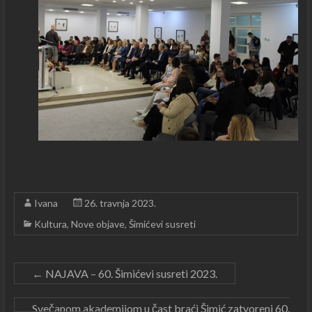
Ivana
26. travnja 2023.
Kultura
,
Nove objave
,
Šimićevi susreti
←
NAJAVA – 60. Šimićevi susreti 2023.
Svečanom akademijom u čast braći Šimić zatvoreni 60.