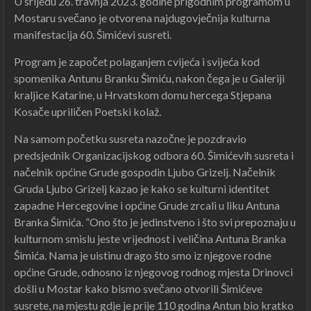
U srijedu 26. travnja 2023. godine prigodnim programom u
Mostaru svečano je otvorena najdugovječnija kulturna
manifestacija 60. Šimićevi susreti.
Program je započet polaganjem cvijeća i svijeća kod
spomenika Antunu Branku Šimiću, nakon čega je u Galeriji
kraljice Katarine, u Hrvatskom domu hercega Stjepana
Kosače upriličen Poetski kolaž.
Na samom početku susreta nazočne je pozdravio
predsjednik Organizacijskog odbora 60. Šimićevih susreta i
načelnik općine Grude gospodin Ljubo Grizelj. Načelnik
Gruda Ljubo Grizelj kazao je kako se kulturni identitet
zapadne Hercegovine i općine Grude zrcali u liku Antuna
Branka Šimića. ”Ono što je jedinstveno i što svi prepoznaju u
kulturnom smislu jeste vrijednost i veličina Antuna Branka
Šimića. Nama je uistinu drago što smo iz njegove rodne
općine Grude, odnosno iz njegovog rodnog mjesta Drinovci
došli u Mostar kako bismo svečano otvorili Šimićeve
susrete, na mjestu gdje je prije 110 godina Antun bio kratko