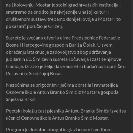
na školovanju. Mostar je stolni grad hrvatskih institucija i
smatramo da ono što je najvrjednije u našoj kulturi i
društvenom sustavu trebamo donijeti ovdje u Mostar i to
pokazati”, poručio je Grizelj.
Susrete je svečano otvorio u ime Predsjednice Federacije
Bosne i Hercegovine gospodin Bariša Čolak. U svom
obraćanju istaknuo je zadovoljstvo zbog održavanja
jubilarnih 60. Šimićevih susreta i očuvanja i zaštite njihove
tradicije. Izrazio je želju da se Susreti u budućnosti upriliče u
Posavini te Središnjoj Bosni.
Nazočnima se prigodnim riječima obratila i ravnateljica
Osnovne škole Antun Branko Šimić iz Mostara gospođa
Snježana Brkić.
Poetski kolaž u čast pjesniku Antunu Branku Šimiću izveli su
učenici Osnovne škole Antun Branko Šimić Mostar.
Program je dodatno obogatio glazbenom izvedbom