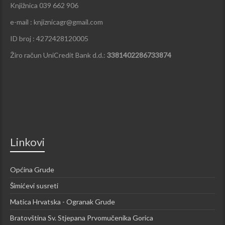
Knjižnica 039 662 906
e-mail : knjiznicagr@gmail.com
ID broj : 4272428120005
Žiro račun UniCredit Bank d.d.:
3381402286733874
Linkovi
Općina Grude
Šimićevi susreti
Matica Hrvatska - Ogranak Grude
Bratovština Sv. Stjepana Prvomučenika Gorica