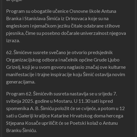
Program su obogatile učenice Osnovne škole Antuna
Branka i Stanislava Šimića iz Drinovaca koje su na
engleskom i njemačkom jeziku čitale odabrane stihove
pjesnika, čime su posebno dočarale univerzalnost njegova
izraza.
62. Šimićeve susrete svečano je otvorio predsjednik
Organizacijskog odbora i načelnik općine Grude Ljubo
Grizelj, koji je u svom govoru naglasio značaj ove kulturne
manifestacije i trajne inspiracije koju Šimić ostavlja novim
generacijama.
Program 62. Šimićevih susreta nastavlja se u srijedu 7.
svibnja 2025. godine u Mostaru. U 11.30 sati ispred
spomenika A. B. Šimiću položit će se cvijeće, a potom u 12
sati u Galeriji kraljice Katarine Hrvatskog doma hercega
Stjepana Kosače upriličit će se Poetski kolaž o Antunu
Branku Šimiću.