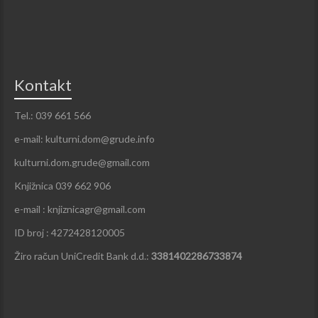
Kontakt
Tel.: 039 661 566
e-mail: kulturni.dom@grude.info
kulturni.dom.grude@gmail.com
Knjižnica 039 662 906
e-mail : knjiznicagr@gmail.com
ID broj : 4272428120005
Žiro račun UniCredit Bank d.d.:
3381402286733874