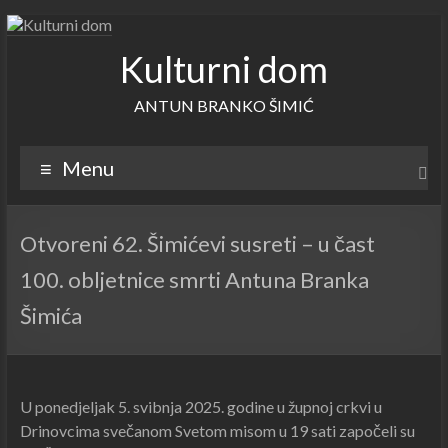
Skip
to
Kulturni dom
content
ANTUN BRANKO ŠIMIĆ
Menu
Otvoreni 62. Šimićevi susreti – u čast
100. obljetnice smrti Antuna Branka
Šimića
U ponedjeljak 5. svibnja 2025. godine u župnoj crkvi u
Drinovcima svečanom Svetom misom u 19 sati započeli su