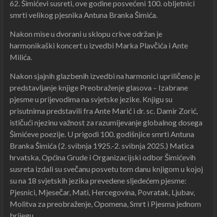
62. Šimićevi susreti, ove godine posvećeni 100. obljetnici
smrti velikog pjesnika Antuna Branka Šimića.
Nakon mise u dvorani u sklopu crkve održan je
harmonikaški koncert u izvedbi Marka Plavčića i Ante
Milića.
Nakon sjajnih glazbenih izvedbi na harmonici upriličeno je
predstavljanje knjige Preobraženje glasova – Izabrane
pjesme u prijevodima na svjetske jezike. Knjigu su
prisutnima predstavili fra Ante Marić i dr. sc. Damir Zorić,
ističući njezinu važnost za razumijevanje globalnog dosega
Šimićeve poezije. U prigodi 100. godišnjice smrti Antuna
Branka Šimića (2. svibnja 1925.-2. svibnja 2025.) Matica
hrvatska, Općina Grude i Organizacijski odbor Šimićevih
susreta izdali su svečanu posvetu tom danu knjigom u kojoj
su na 18 svjetskih jezika prevedene sljedećem pjesme:
Pjesnici, Mjesečar, Mati, Hercegovina, Povratak, Ljubav,
Molitva za preobraženje, Opomena, Smrt i Pjesma jednom
brijegu.