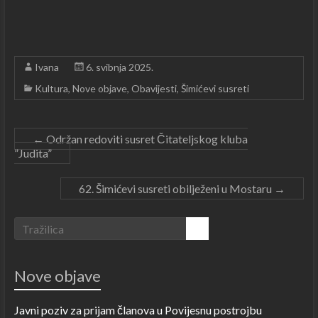
Ivana
6. svibnja 2025.
Kultura
,
Nove objave
,
Obavijesti
,
Šimićevi susreti
←
Održan redoviti susret Čitateljskog kluba
”Judita”
62. Šimićevi susreti obilježeni u Mostaru
→
Nove objave
Javni poziv za prijam članova u Povijesnu postrojbu