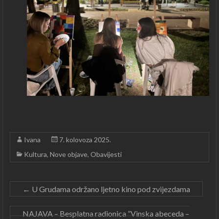
Ivana
7. kolovoza 2025.
Kultura
,
Nove objave
,
Obavijesti
←
U Grudama održano ljetno kino pod zvijezdama
NAJAVA – Besplatna radionica ”Vinska abeceda –