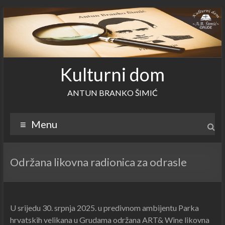
Skip
to
content
Kulturni dom
ANTUN BRANKO ŠIMIĆ
Menu
Održana likovna radionica za odrasle
U srijedu 30. srpnja 2025. u predivnom ambijentu Parka
hrvatskih velikana u Grudama održana ART& Wine likovna