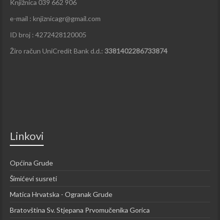
Knjižnica 039 662 906
e-mail : knjiznicagr@gmail.com
ID broj : 4272428120005
Žiro račun UniCredit Bank d.d.:
3381402286733874
Linkovi
Općina Grude
Šimićevi susreti
Matica Hrvatska - Ogranak Grude
Bratovština Sv. Stjepana Prvomučenika Gorica