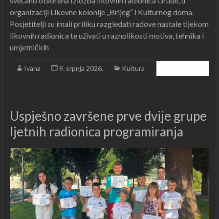
svečano otvorena Izložba likovnih radionica Grude, u
organizaciji Likovne kolonije „Brijeg“ i Kulturnog doma.
Posjetitelji su imali priliku razgledati radove nastale tijekom
likovnih radionica te uživati u raznolikosti motiva, tehnika i
umjetničkih
Ivana
9. srpnja 2026.
Kultura
Čitajte dalje ...
Uspješno završene prve dvije grupe
ljetnih radionica programiranja