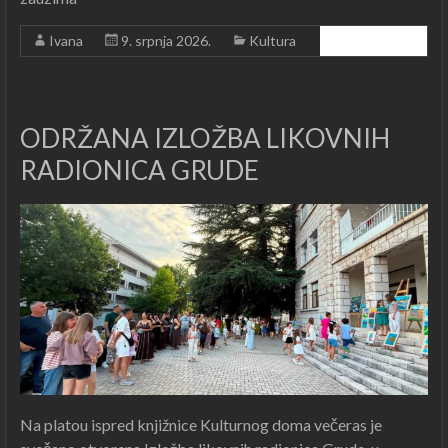
Ivana
9. srpnja 2026.
Kultura
Čitajte dalje ...
ODRŽANA IZLOŽBA LIKOVNIH
RADIONICA GRUDE
Na platou ispred knjižnice Kulturnog doma večeras je