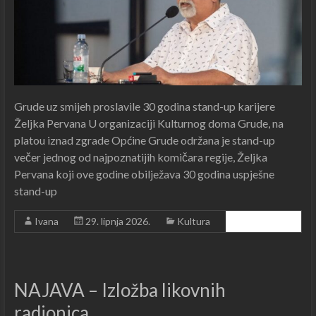
Grude uz smijeh proslavile 30 godina stand-up karijere
Željka Pervana U organizaciji Kulturnog doma Grude, na
platou iznad zgrade Općine Grude održana je stand-up
večer jednog od najpoznatijih komičara regije, Željka
Pervana koji ove godine obilježava 30 godina uspješne
stand-up
Ivana
29. lipnja 2026.
Kultura
Čitajte dalje ...
NAJAVA – Izložba likovnih
radionica