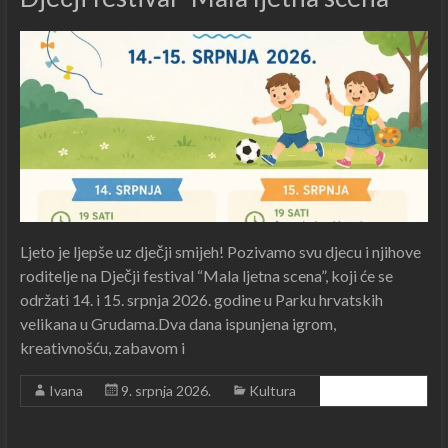
Ljeto je ljepše uz dječji smijeh! Pozivamo svu djecu i njihove
roditelje na Dječji festival “Mala ljetna scena”, koji će se
održati 14. i 15. srpnja 2026. godine u Parku hrvatskih
velikana u Grudama.Dva dana ispunjena igrom,
kreativnošću, zabavom i
Ivana
9. srpnja 2026.
Kultura
Čitajte dalje ...