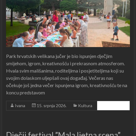
Park hrvatskih velikana jučer je bio ispunjen dječjim
smijehom, igrom, kreativnošću i prekrasnom atmosferom.
Hvala svim mališanima, roditeljima i posjetiteljima koji su
svojim dolaskom uljepšali ovaj događaj. Večeras nas
očekuje još jedna večer ispunjena igrom, kreativnošću te na
koncu predstavom
Ivana
15. srpnja 2026.
Kultura
Čitajte dalje ...
Dječji festival ”Mala ljetna scena”