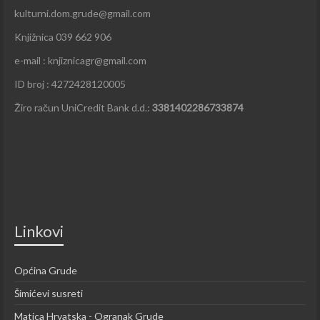
kulturni.dom.grude@gmail.com
Knjižnica 039 662 906
e-mail : knjiznicagr@gmail.com
ID broj : 4272428120005
Žiro račun UniCredit Bank d.d.:
3381402286733874
Linkovi
Općina Grude
Šimićevi susreti
Matica Hrvatska - Ogranak Grude