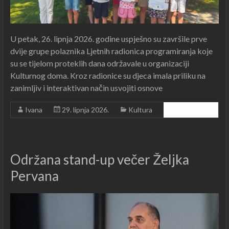
U petak, 26. lipnja 2026. godine uspješno su završile prve
dvije grupe polaznika Ljetnih radionica programiranja koje
su se tijelom proteklih dana održavale u organizaciji
Kulturnog doma. Kroz radionice su djeca imala priliku na
zanimljiv i interaktivan način usvojiti osnove
Ivana
29. lipnja 2026.
Kultura
Čitajte dalje ...
Održana stand-up večer Željka
Pervana