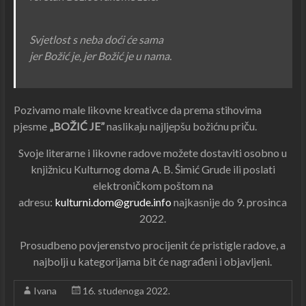
Svjetlost s neba doći će sama
jer Božić je, jer Božić je u nama.
Pozivamo male likovne kreativce da prema stihovima
pjesme
„BOŽIĆ JE”
naslikaju najljepšu božićnu priču.
Svoje literarne i likovne radove možete dostaviti osobno u
knjižnicu Kulturnog doma A. B. Šimić Grude ili poslati
elektroničkom poštom na
adresu:
kulturni.dom@grude.info
najkasnije do 9. prosinca
2022.
Prosudbeno povjerenstvo procijenit će pristigle radove, a
najbolji u kategorijama bit će nagrađeni i objavljeni.
Ivana
16. studenoga 2022.