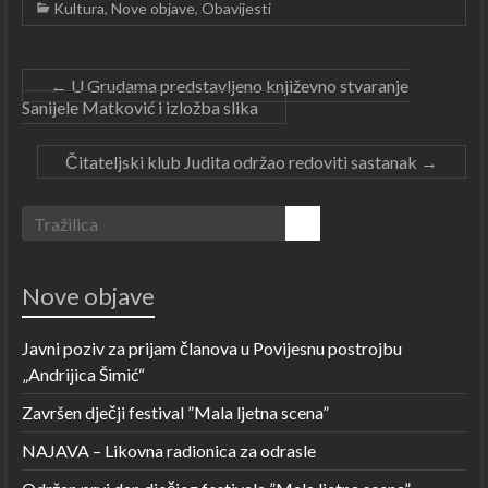
Kultura
,
Nove objave
,
Obavijesti
←
U Grudama predstavljeno književno stvaranje
Sanijele Matković i izložba slika
Čitateljski klub Judita održao redoviti sastanak
→
Nove objave
Javni poziv za prijam članova u Povijesnu postrojbu
„Andrijica Šimić“
Završen dječji festival ”Mala ljetna scena”
NAJAVA – Likovna radionica za odrasle