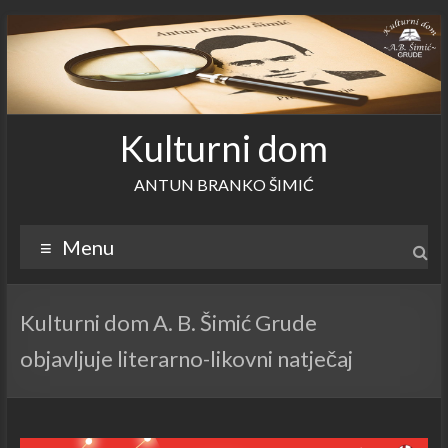
Skip
to
content
Kulturni dom
ANTUN BRANKO ŠIMIĆ
Menu
Kulturni dom A. B. Šimić Grude
objavljuje literarno-likovni natječaj