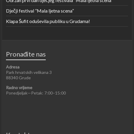
Održan prvi dan dječjeg festivala ”Mala ljetna scena”
Dječji festival ”Mala ljetna scena”
Klapa Šufit oduševila publiku u Grudama!
Pronađite nas
Adresa
Park hrvatskih velikana 3
88340 Grude
Radno vrijeme
Ponedjeljak—Petak: 7:00–15:00