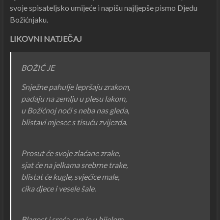
svoje spisateljsko umijeće i napišu najljepše pismo Djedu
Božićnjaku.
LIKOVNI NATJEČAJ
BOŽIĆ JE
Snježne pahulje lepršaju zrakom,
padaju na zemlju u plesu lakom,
u Božićnoj noći s neba nas gleda,
blistavi mjesec s tisuću zvijezda.
Prosut će svoje zlaćane zrake,
sjat će na jelkama srebrne trake,
blistat će kugle, svjećice male,
cika djece i vesele šale.
Blagost i sreća, sve je u bijelom,