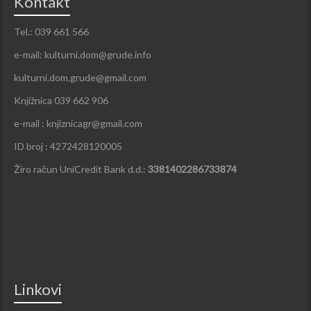
Kontakt
Tel.: 039 661 566
e-mail: kulturni.dom@grude.info
kulturni.dom.grude@gmail.com
Knjižnica 039 662 906
e-mail : knjiznicagr@gmail.com
ID broj : 4272428120005
Žiro račun UniCredit Bank d.d.:
3381402286733874
Linkovi