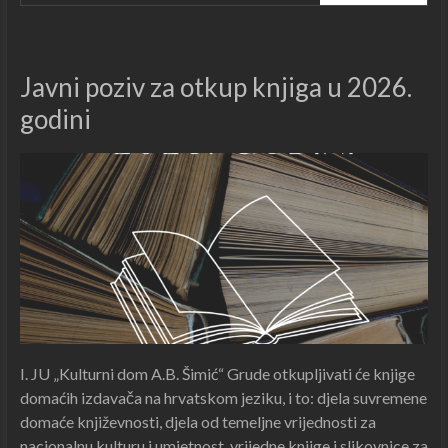
Javni poziv za otkup knjiga u 2026.
godini
I. JU „Kulturni dom A.B. Šimić“ Grude otkupljivati će knjige
domaćih izdavača na hrvatskom jeziku, i to: djela suvremene
domaće književnosti, djela od temeljne vrijednosti za
nacionalnu kulturu i umjetnost, vrijedne knjige i slikovnice za