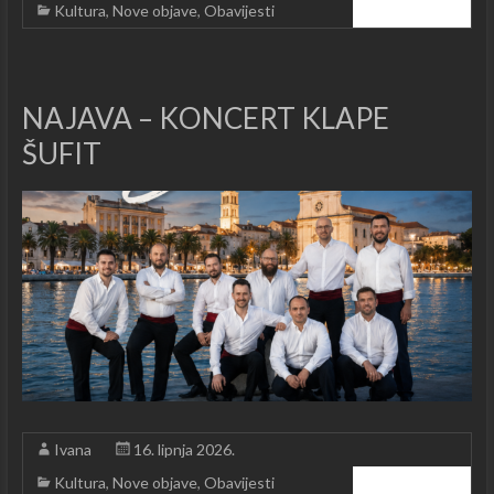
Kultura
,
Nove objave
,
Obavijesti
Čitajte dalje ...
NAJAVA – KONCERT KLAPE
ŠUFIT
Ivana
16. lipnja 2026.
Kultura
,
Nove objave
,
Obavijesti
Čitajte dalje ...