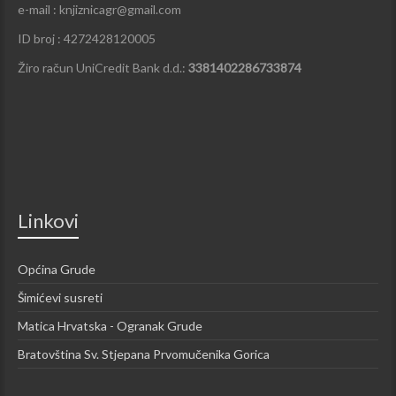
e-mail : knjiznicagr@gmail.com
ID broj : 4272428120005
Žiro račun UniCredit Bank d.d.:
3381402286733874
Linkovi
Općina Grude
Šimićevi susreti
Matica Hrvatska - Ogranak Grude
Bratovština Sv. Stjepana Prvomučenika Gorica