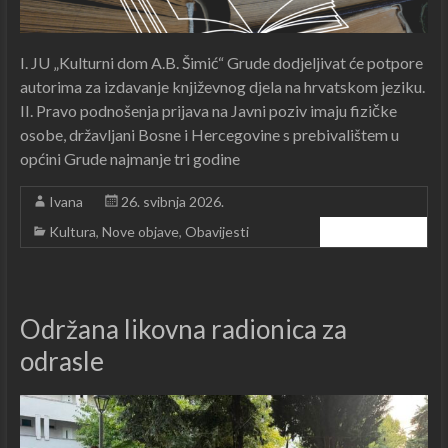
I. JU „Kulturni dom A.B. Šimić“ Grude dodjeljivat će potpore
autorima za izdavanje književnog djela na hrvatskom jeziku.
II. Pravo podnošenja prijava na Javni poziv imaju fizičke
osobe, državljani Bosne i Hercegovine s prebivalištem u
općini Grude najmanje tri godine
Ivana
26. svibnja 2026.
Kultura
,
Nove objave
,
Obavijesti
Čitajte dalje ...
Održana likovna radionica za
odrasle