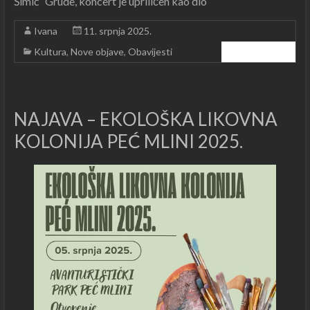
Šimić” Grude, koncert je upriličen kao dio
Ivana
11. srpnja 2025.
Kultura
,
Nove objave
,
Obavijesti
Čitajte dalje ...
NAJAVA – EKOLOŠKA LIKOVNA
KOLONIJA PEĆ MLINI 2025.