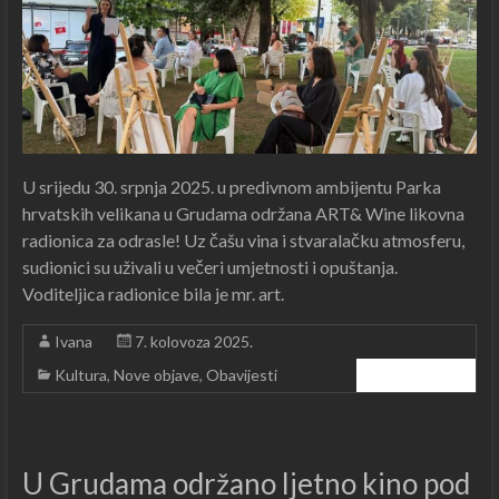
U srijedu 30. srpnja 2025. u predivnom ambijentu Parka
hrvatskih velikana u Grudama održana ART& Wine likovna
radionica za odrasle! Uz čašu vina i stvaralačku atmosferu,
sudionici su uživali u večeri umjetnosti i opuštanja.
Voditeljica radionice bila je mr. art.
Ivana
7. kolovoza 2025.
Kultura
,
Nove objave
,
Obavijesti
Čitajte dalje ...
U Grudama održano ljetno kino pod