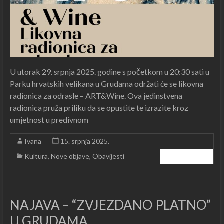
U utorak 29. srpnja 2025. godine s početkom u 20:30 sati u
Parku hrvatskih velikana u Grudama održati će se likovna
radionica za odrasle – ART&Wine. Ova jedinstvena
radionica pruža priliku da se opustite te izrazite kroz
umjetnost u predivnom
Ivana
15. srpnja 2025.
Kultura
,
Nove objave
,
Obavijesti
Čitajte dalje ...
NAJAVA – “ZVJEZDANO PLATNO”
U GRUDAMA