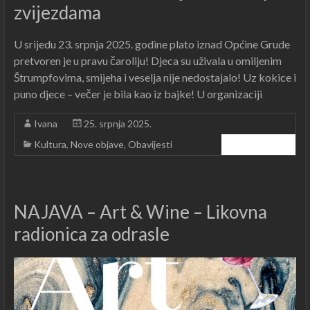
zvijezdama
U srijedu 23. srpnja 2025. godine plato iznad Općine Grude
pretvoren je u pravu čaroliju! Djeca su uživala u omiljenim
Štrumpfovima, smijeha i veselja nije nedostajalo! Uz kokice i
puno djece – večer je bila kao iz bajke! U organizaciji
Ivana
25. srpnja 2025.
Kultura
,
Nove objave
,
Obavijesti
Čitajte dalje ...
NAJAVA – Art & Wine – Likovna
radionica za odrasle