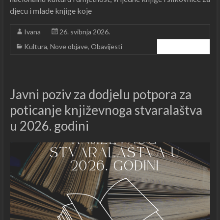
djecu i mlade knjige koje
Ivana
26. svibnja 2026.
Kultura
,
Nove objave
,
Obavijesti
Čitajte dalje ...
Javni poziv za dodjelu potpora za
poticanje književnoga stvaralaštva
u 2026. godini