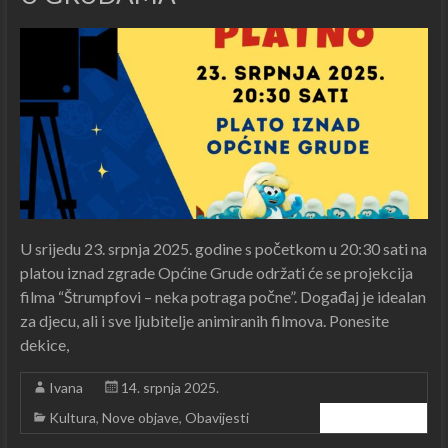
U srijedu 23. srpnja 2025. godine s početkom u 20:30 sati na
platou iznad zgrade Općine Grude održati će se projekcija
filma “Štrumpfovi – neka potraga počne”. Događaj je idealan
za djecu, ali i sve ljubitelje animiranih filmova. Ponesite
dekice,
Ivana
14. srpnja 2025.
Kultura
,
Nove objave
,
Obavijesti
Čitajte dalje ...