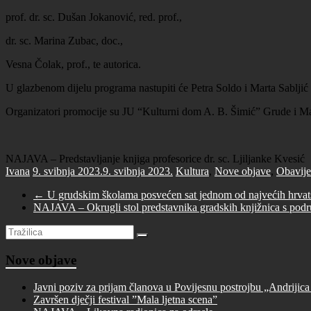
prof. dr. sc. Dušan Jokanović, red. prof.,
dr. sc. Marina Zubac, doc.,
Vesna Čolak, prof., te autorica.
U glazbenom dijelu programa nastupiti će Petra Soldo i Marta Sabljić ,
Organizatori promocije su JU “Kulturni dom A. B. Šimić” Grude i M
NAJAVA – Predstavljanje knjiga profesorice dr. sc. Ljiljanke Kvesić
Ivana
9. svibnja 2023.
9. svibnja 2023.
Kultura
,
Nove objave
,
Obavije
←
U grudskim školama posvećen sat jednom od najvećih hrvat
NAJAVA – Okrugli stol predstavnika gradskih knjižnica s po
Nove objave
Javni poziv za prijam članova u Povijesnu postrojbu „Andrijica
Završen dječji festival ”Mala ljetna scena”