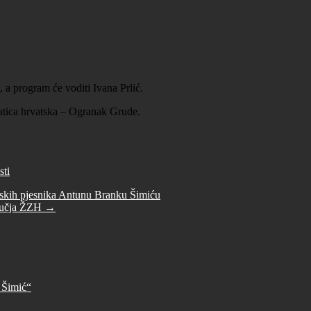
 a program će voditi Ivana Prlić.
atica hrvatska – Ogranak Grude.
sti
skih pjesnika Antunu Branku Šimiću
dručja ŽZH
→
 Šimić“