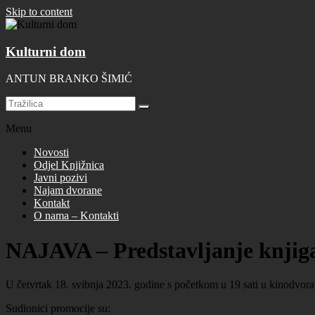
Skip to content
Kulturni dom
ANTUN BRANKO ŠIMIĆ
Menu
Novosti
Odjel Knjižnica
Javni pozivi
Najam dvorane
Kontakt
O nama – Kontakti
NAJAVA – Predstavljanje knjiga 
U četvrtak 18. svibnja 2023. godine s početkom u 19 sati u kinodvorani
Sudionici promocije su: