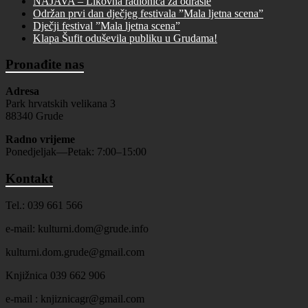
NAJAVA – Likovna radionica za odrasle
Održan prvi dan dječjeg festivala ”Mala ljetna scena”
Dječji festival ”Mala ljetna scena”
Klapa Šufit oduševila publiku u Grudama!
Pronađite nas
Adresa
Park hrvatskih velikana 3
88340 Grude
Radno vrijeme
Ponedjeljak—Petak: 7:00–15:00
Kontakt
Tel.: 039 661 566
e-mail: kulturni.dom@grude.info
kulturni.dom.grude@gmail.com
Knjižnica 039 662 906
e-mail : knjiznicagr@gmail.com