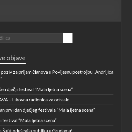
e objave
 poziv za prijam članova u Povijesnu postrojbu „Andrijica
“
en dječji festival ”Mala ljetna scena”
VA – Likovna radionica za odrasle
n prvi dan dječjeg festivala ”Mala ljetna scena”
i festival ”Mala ljetna scena”
a Šufit oduševila publiku u Grudama!