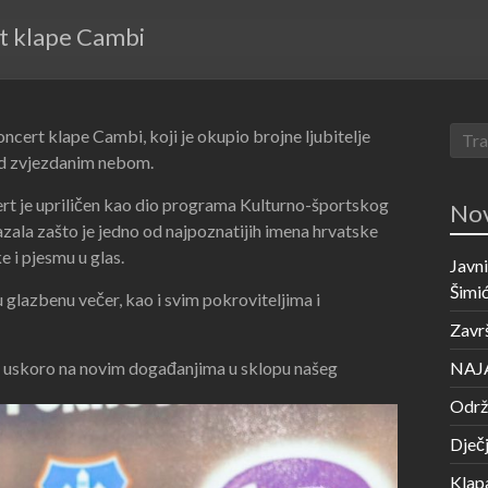
t klape Cambi
ncert klape Cambi, koji je okupio brojne ljubitelje
od zvjezdanim nebom.
ert je upriličen kao dio programa Kulturno-športskog
Nov
zala zašto je jedno od najpoznatijih imena hrvatske
 i pjesmu u glas.
Javni
Šimić
 glazbenu večer, kao i svim pokroviteljima i
Završ
 se uskoro na novim događanjima u sklopu našeg
NAJA
Održa
Dječj
Klap