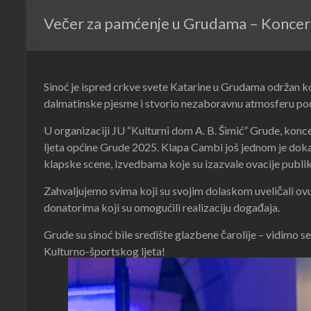
Večer za pamćenje u Grudama – Koncer
Sinoć je ispred crkve svete Katarine u Grudama održan ko
dalmatinske pjesme i stvorio nezaboravnu atmosferu p
U organizaciji JU “Kulturni dom A. B. Šimić” Grude, konc
ljeta općine Grude 2025. Klapa Cambi još jednom je doka
klapske scene, izvedbama koje su izazvale ovacije publike
Zahvaljujemo svima koji su svojim dolaskom uveličali ovu
donatorima koji su omogućili realizaciju događaja.
Grude su sinoć bile središte glazbene čarolije – vidimo
Kulturno-športskog ljeta!